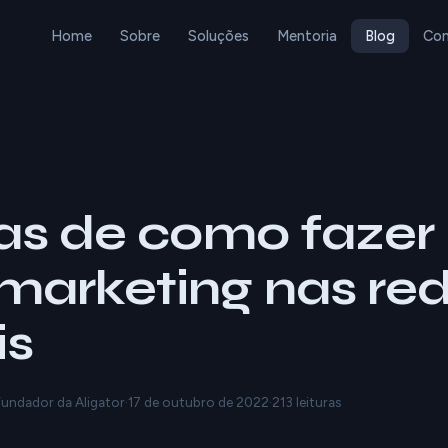
Home
Sobre
Soluções
Mentoria
Blog
Con
as de como fazer
arketing nas re
is
 Fundador da Aligator
·
17 de outubro de 2022
·
213 leituras