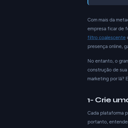
Com mais da metad
empresa ficar de f
filtro coalescente
o
presença online, g
No entanto, o gra
construção de sua
marketing por lá? 
1- Crie u
Cada plataforma pr
portanto, entender