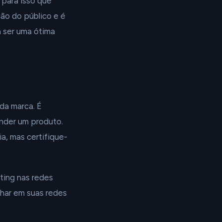
 para isso que
ção do público e é
á ser uma ótima
da marca. É
ender um produto.
ia, mas certifique-
ting nas redes
lhar em suas redes