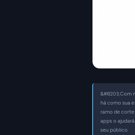
&#8203;Com ma
há como sua em
ramo de corte 
apps o ajudará
seu público.