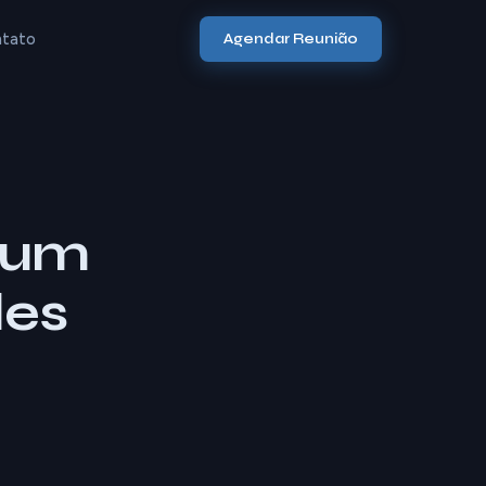
tato
Agendar Reunião
 um
des