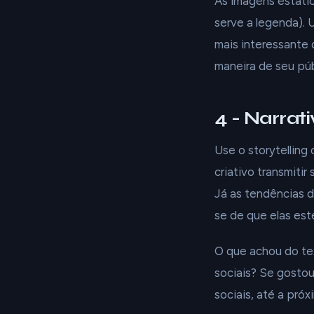
As imagens estática
serve a legenda). 
mais interessante 
maneira de seu púb
4 - Narrat
Use o storytelling
criativo transmiti
Já as tendências d
se de que elas est
O que achou do tex
sociais? Se gostou
sociais, até a próx