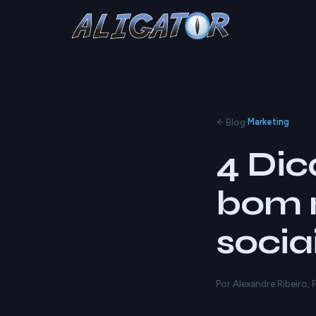
·
Blog
Marketing
4 Dic
bom m
socia
Por Alexandre Ribeiro,