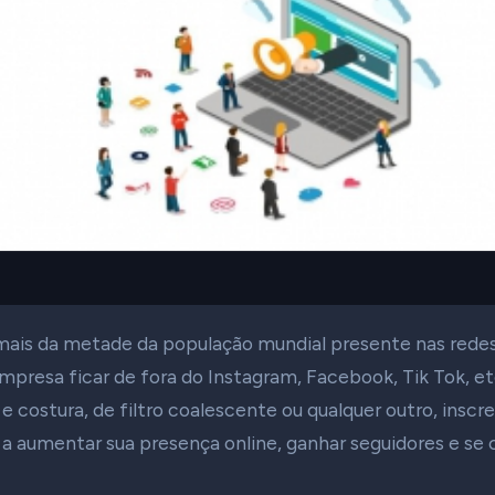
is da metade da população mundial presente nas redes 
presa ficar de fora do Instagram, Facebook, Tik Tok, et
e costura, de filtro coalescente ou qualquer outro, inscr
 a aumentar sua presença online, ganhar seguidores e s