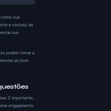
á como sua
orte e costura, de
mentar sua
sos podem tornar a
o montar um bom
questões
ras. É importante,
gerar engajamento.