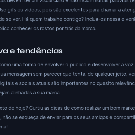
s devem ter um visual claro e não incluir muitas palavras (é
Use gifs ou vídeos, pois são excelentes para chamar a aten
de se ver. Há quem trabalhe contigo? Inclua-os nessa e ver
lico conhecer os rostos por trás da marca.
iva e tendências
 como uma forma de envolver o público e desenvolver a voz 
r sua mensagem sem parecer que tenta, de qualquer jeito, v
igitais e sociais atuais são importantes no quesito relevânc
ejam alinhadas à sua marca.
to de hoje? Curtiu as dicas de como realizar um bom marke
, não se esqueça de enviar para os seus amigos e comparti
ima!