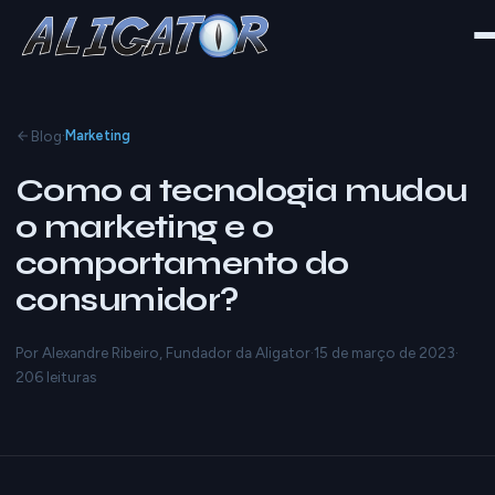
·
Blog
Marketing
Como a tecnologia mudou
o marketing e o
comportamento do
consumidor?
Por Alexandre Ribeiro, Fundador da Aligator
·
15 de março de 2023
·
206 leituras