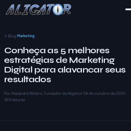
·
Blog
Marketing
Conheça as 5 melhores
estratégias de Marketing
Digital para alavancar seus
resultados
Por Alexandre Ribeiro, Fundador da Aligator
·
06 de outubro de 2020
·
189 leituras