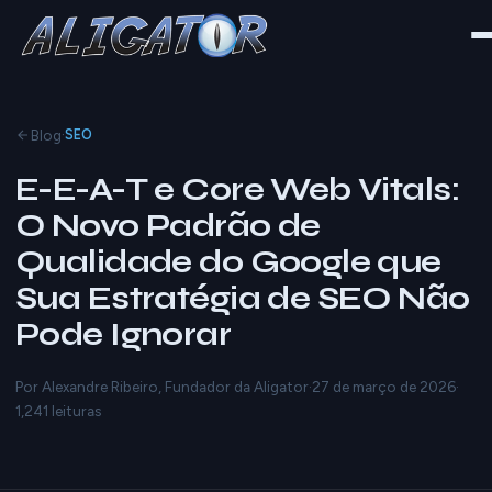
·
Blog
SEO
E-E-A-T e Core Web Vitals:
O Novo Padrão de
Qualidade do Google que
Sua Estratégia de SEO Não
Pode Ignorar
Por Alexandre Ribeiro, Fundador da Aligator
·
27 de março de 2026
·
1,241 leituras