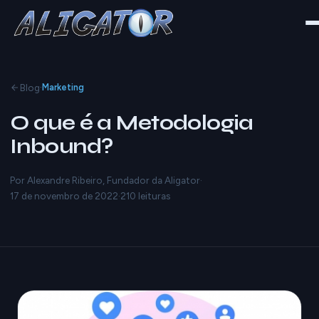
·
Blog
Marketing
O que é a Metodologia
Inbound?
Por Alexandre Ribeiro, Fundador da Aligator
·
17 de novembro de 2022
·
210 leituras