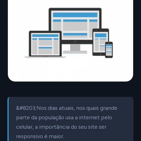
&#8203;Nos dias atuais, nos quais grande
parte da população usa a internet pelo
celular, a importância do seu site ser
responsivo é maior.