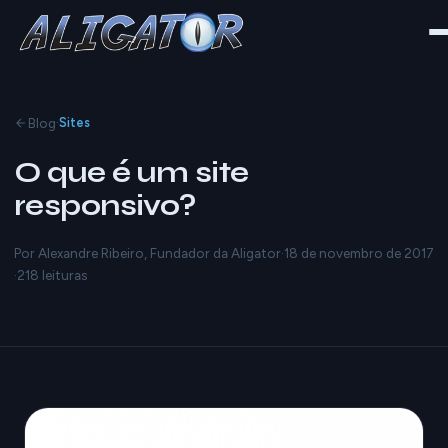
·
Blog
Sites
O que é um site
responsivo?
Por Alexandre Ribeiro, Fundador da Aligator
·
18 de novembro de 2017
·
218 leituras