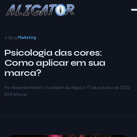
·
Blog
Marketing
Psicologia das cores:
Como aplicar em sua
marca?
Por Alexandre Ribeiro, Fundador da Aligator
·
17 de outubro de 2022
·
204 leituras