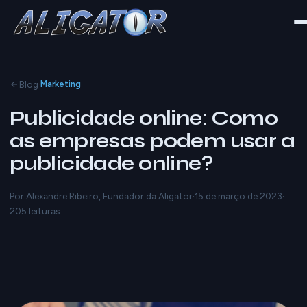
·
Blog
Marketing
Publicidade online: Como
as empresas podem usar a
publicidade online?
Por Alexandre Ribeiro, Fundador da Aligator
·
15 de março de 2023
·
205 leituras