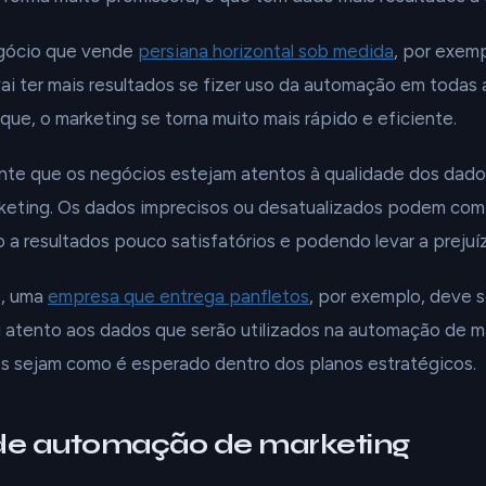
egócio que vende
persiana horizontal sob medida
, por exem
vai ter mais resultados se fizer uso da automação em toda
o que, o marketing se torna muito mais rápido e eficiente.
ante que os negócios estejam atentos à qualidade dos dados
eting. Os dados imprecisos ou desatualizados podem com
o a resultados pouco satisfatórios e podendo levar a prejuíz
e, uma
empresa que entrega panfletos
, por exemplo, deve 
 atento aos dados que serão utilizados na automação de m
os sejam como é esperado dentro dos planos estratégicos.
de automação de marketing