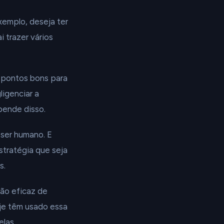
exemplo, deseja ter
 trazer vários
 pontos bons para
igenciar a
pende disso.
 ser humano. E
stratégia que seja
s.
tão eficaz de
je têm usado essa
las.