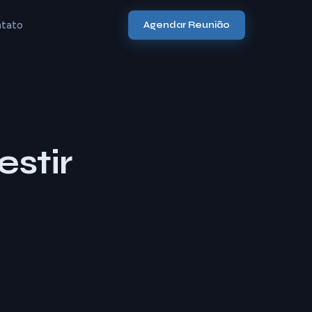
tato
Agendar Reunião
estir