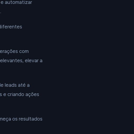
 e automatizar
.
diferentes
nterações com
elevantes, elevar a
de leads até a
as e criando ações
meça os resultados