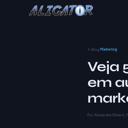
·
Blog
Marketing
Veja 
em a
mark
Por Alexandre Ribeiro,