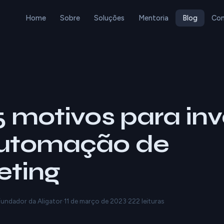
Home
Sobre
Soluções
Mentoria
Blog
Con
5 motivos para inv
utomação de
eting
 Fundador da Aligator
·
11 de março de 2023
·
222 leituras