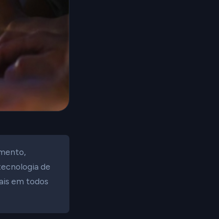
amento,
tecnologia de
ais em todos