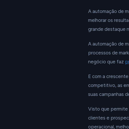
A automação de ma
melhorar os result
grande destaque n
A automação de mar
processos de marke
negócio que faz
p
E com a crescente
competitivo, as em
suas campanhas de
Visto que permite
clientes e prospec
operacional, melh