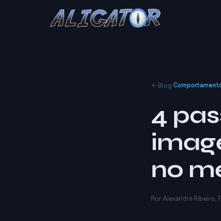
·
Blog
Comportament
4 pas
imag
no m
Por Alexandre Ribeiro,