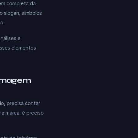
gem completa da
o slogan, símbolos
o.
nálises e
Esses elementos
 imagem
o, precisa contar
a marca, é preciso