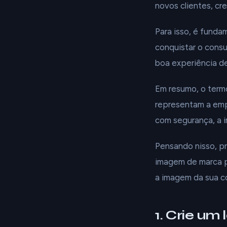
novos clientes, cr
Para isso, é funda
conquistar o cons
boa experiência d
Em resumo, o termo 
representam a emp
com segurança, a i
Pensando nisso, pr
imagem de marca po
a imagem da sua c
1. Crie um