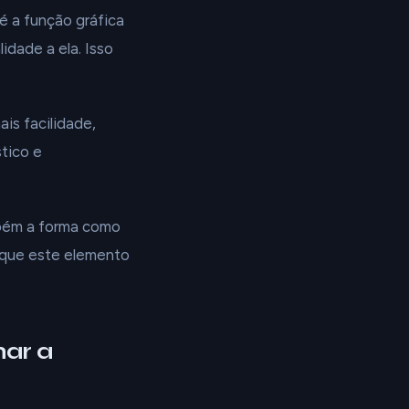
é a função gráfica
dade a ela. Isso
is facilidade,
stico e
mbém a forma como
, que este elemento
ar a