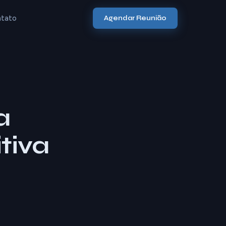
tato
Agendar Reunião
a
tiva