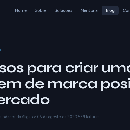
Home
Sobre
Soluções
Mentoria
Blog
Con
o
sos para criar um
em de marca posi
ercado
 Fundador da Aligator
·
05 de agosto de 2020
·
539 leituras