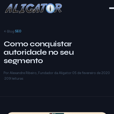
·
Blog
SEO
Como conquistar
autoridade no seu
segmento
Por Alexandre Ribeiro, Fundador da Aligator
·
05 de fevereiro de 2020
·
209 leituras