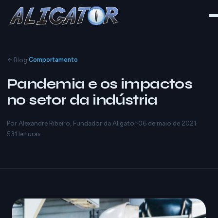
·
Blog
Comportamento
Pandemia e os impactos
no setor da indústria
Por Alexandre Ribeiro, Fundador da Aligator
·
06 de maio de 2021
·
531 leituras